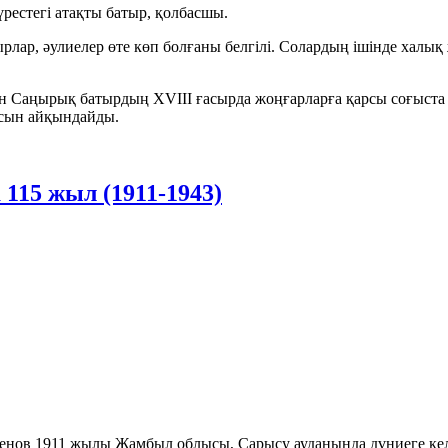
естегі атақты батыр, қолбасшы.
рлар, әулиелер өте көп болғаны белгілі. Солардың ішінде халы
ған Саңырық батырдың XVIII ғасырда жоңғарларға қарсы соғыста
асын айқындайды.
15 жыл (1911-1943)
ов 1911 жылы Жамбыл облысы, Сарысу ауданында дүниеге кел