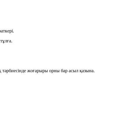
аткері.
тұлға.
қ тәрбиесінде жоғарыры орны бар асыл қазына.