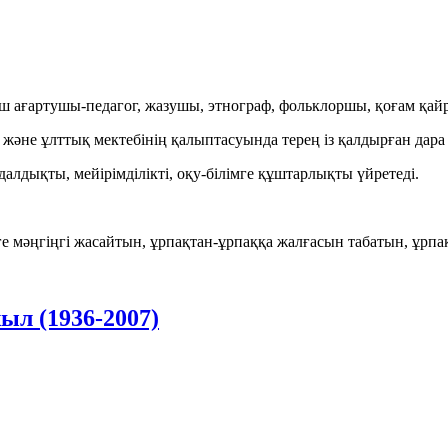
ағартушы-педагог, жазушы, этнограф, фольклоршы, қоғам қайр
не ұлттық мектебінің қалыптасуында терең із қалдырған дара 
алдықты, мейірімділікті, оқу-білімге құштарлықты үйретеді.
 мәңгіңгі жасайтын, ұрпақтан-ұрпаққа жалғасын табатын, ұрпа
ыл (1936-2007)