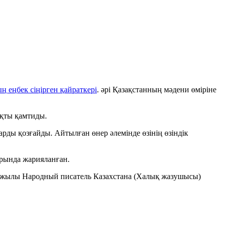
ң еңбек сіңірген қайраткері
. әрі Қазақстанның мәдени өміріне
қты қамтиды.
рды қозғайды. Айтылған өнер әлемінде өзінің өзіндік
арында жарияланған.
5 жылы Народный писатель Казахстана (Халық жазушысы)