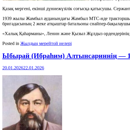
Қазақ мергені, екінші дүниежүзілік соғысқа қатысушы. Сержант
1939 жылы Жамбыл ауданындағы Жамбыл МТС-нде тракторшы б
бригадасының 2 жеке атқыштар батальоны снайпер-бақылаушы
«Халық Қаһарманы», Ленин және Қызыл Жұлдыз ордендерінің 
Posted in
Жылдың мерейтой иелері
Ыбырай (Ибраһим) Алтынсариннің — 1
20.01.2026
22.01.2026