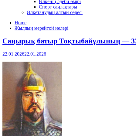
Өлкенің әдеби өмірі
Спорт саңлақтары
Өлкетанудың алтын сөресі
Home
Жылдың мерейтой иелері
Саңырық батыр Тоқтыбайұлының — 33
22.01.2026
22.01.2026