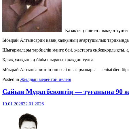
Қазақтың ішінен шыққан тұңғыш 
Ыбырай Алтынсарин қазақ халқының ағартушылық тарихында жә
Шығармалары тәрбиелік мәнге бай, жастарға еңбекқорлықты, ад
Қазақ халқының білім шырағын жаққан тұлға.
Ыбырай Алтынсариннің өнегелі шығармалары — елімізбен бірге
Posted in
Жылдың мерейтой иелері
Сайын Мұратбековтің — туғанына 90 ж
19.01.2026
22.01.2026