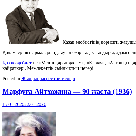
Қазақ әдебиетінің көрнекті жазушы
Қаламгер шығармаларында ауыл өмірі, адам тағдыры, адамгершілі
Қазақ әдебиеті
не «Менің қарындасым», «Қылау», «Алғашқы қар
қайраткері, Мемлекеттік сыйлықтың иегері.
Posted in
Жылдың мерейтой иелері
Марфуға Айтхожина — 90 жаста (1936)
15.01.2026
22.01.2026