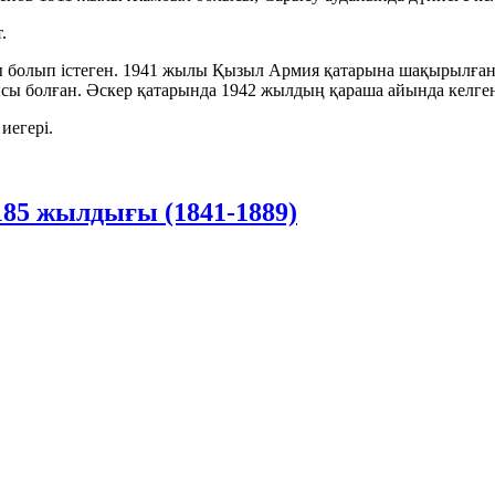
.
олып істеген. 1941 жылы Қызыл Армия қатарына шақырылған.
сы болған. Әскер қатарында 1942 жылдың қараша айында келге
иегері.
85 жылдығы (1841-1889)