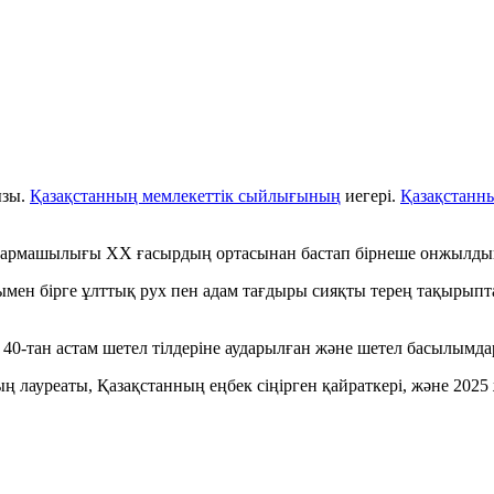
ызы.
Қазақстанның мемлекеттік сыйлығының
иегері.
Қазақстанны
армашылығы XX ғасырдың ортасынан бастап бірнеше онжылды
ымен бірге ұлттық рух пен адам тағдыры сияқты терең тақырыпта
0-тан астам шетел тілдеріне аударылған және шетел басылымд
лауреаты, Қазақстанның еңбек сіңірген қайраткері, және 202