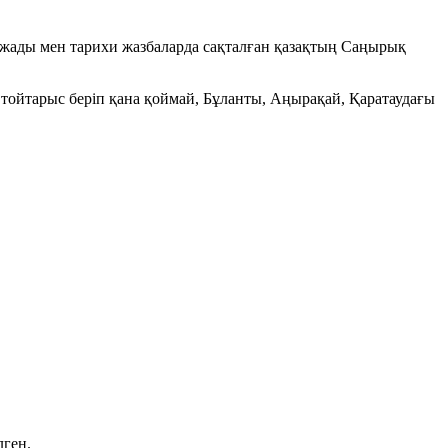
қ жады мен тарихи жазбаларда сақталған қазақтың Саңырық
 тойтарыс беріп қана қоймай, Бұланты, Аңырақай, Қаратаудағы
ген.