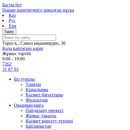
Skip
Басты бет
to
Нашар көретіндерге арналған нұсқа
content
Қаз
Рус
Eng
Тараз қ., Самал ықшамаудан, 36
Қала картасын қарау
Жұмыс тәртібі
9:00 - 19:00
7262
31 87 93
Біз туралы
Тарихы
Құрылымы
Қызмет бағыттары
Филиалдар
Оқырмандарға
Пайдалану ережесі
Жұмыс уақыты
Қызмет көрсету түрлері
Байланыстар