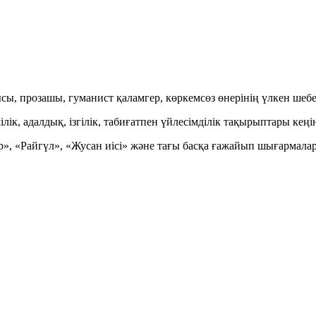
сы, прозашы, гуманист қаламгер, көркемсөз өнерінің үлкен шебе
к, адалдық, ізгілік, табиғатпен үйлесімділік тақырыптары кеңін
», «Райгүл», «Жусан иісі» және тағы басқа ғажайып шығармалар