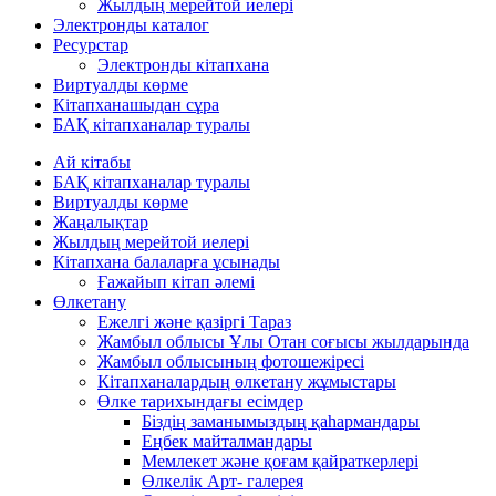
Жылдың мерейтой иелері
Электронды каталог
Ресурстар
Электронды кітапхана
Виртуалды көрме
Кітапханашыдан сұра
БАҚ кітапханалар туралы
Ай кітабы
БАҚ кітапханалар туралы
Виртуалды көрме
Жаңалықтар
Жылдың мерейтой иелері
Кітапхана балаларға ұсынады
Ғажайып кітап әлемі
Өлкетану
Ежелгі және қазіргі Тараз
Жамбыл облысы Ұлы Отан соғысы жылдарында
Жамбыл облысының фотошежіресі
Кітапханалардың өлкетану жұмыстары
Өлке тарихындағы есімдер
Біздің заманымыздың қаһармандары
Еңбек майталмандары
Мемлекет және қоғам қайраткерлері
Өлкелік Арт- галерея