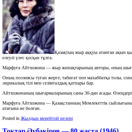
Қазақтың жыр аққуы атанған ақын қ
елеулі үлес қосқан тұлға.
Марфуға Айтхожина — жыр жинақтарының авторы, оның шығ
Оның поэзиясы туған жерге, табиғат пен махаббатқа толы, сон
лирикалық тілі мен сезімталдық қатпары бар.
Айтхожинаның шығармаларының саны 30-дан асады. Өлеңдері 4
Марфуға Айтхожина — Қазақстанның Мемлекеттік сыйлығының 
атағына ие болған.
Posted in
Жылдың мерейтой иелері
Тоқтар Әубәкіров — 80 жаста (1946)