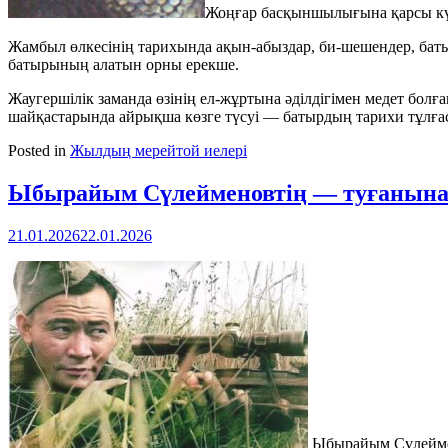
Жоңғар басқыншылығына қарсы күр
Жамбыл өлкесінің тарихында ақын-абыздар, би-шешендер, баты
батырының алатын орны ерекше.
Жаугершілік заманда өзінің ел-жұртына әділдігімен медет бол
шайқастарында айрықша көзге түсуі — батырдың тарихи тұлғ
Posted in
Жылдың мерейтой иелері
Ыбырайым Сүлейменовтің — туғанына 1
21.01.2026
22.01.2026
Ыбырайым Сүлеймен