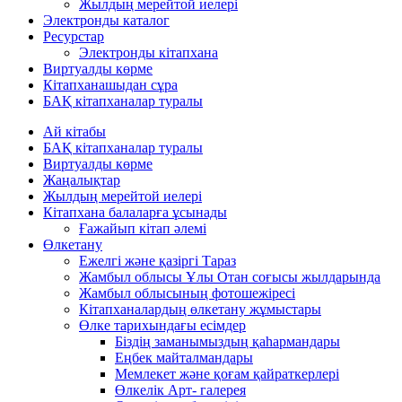
Жылдың мерейтой иелері
Электронды каталог
Ресурстар
Электронды кітапхана
Виртуалды көрме
Кітапханашыдан сұра
БАҚ кітапханалар туралы
Ай кітабы
БАҚ кітапханалар туралы
Виртуалды көрме
Жаңалықтар
Жылдың мерейтой иелері
Кітапхана балаларға ұсынады
Ғажайып кітап әлемі
Өлкетану
Ежелгі және қазіргі Тараз
Жамбыл облысы Ұлы Отан соғысы жылдарында
Жамбыл облысының фотошежіресі
Кітапханалардың өлкетану жұмыстары
Өлке тарихындағы есімдер
Біздің заманымыздың қаһармандары
Еңбек майталмандары
Мемлекет және қоғам қайраткерлері
Өлкелік Арт- галерея