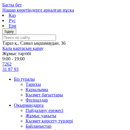
Skip
Басты бет
to
Нашар көретіндерге арналған нұсқа
content
Қаз
Рус
Eng
Тараз қ., Самал ықшамаудан, 36
Қала картасын қарау
Жұмыс тәртібі
9:00 - 19:00
7262
31 87 93
Біз туралы
Тарихы
Құрылымы
Қызмет бағыттары
Филиалдар
Оқырмандарға
Пайдалану ережесі
Жұмыс уақыты
Қызмет көрсету түрлері
Байланыстар