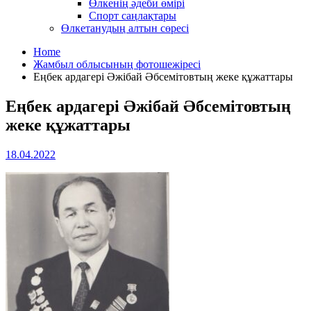
Өлкенің әдеби өмірі
Спорт саңлақтары
Өлкетанудың алтын сөресі
Home
Жамбыл облысының фотошежіресі
Еңбек ардагері Әжібай Әбсемітовтың жеке құжаттары
Еңбек ардагері Әжібай Әбсемітовтың
жеке құжаттары
18.04.2022