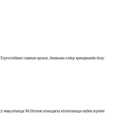
әуелсіздікті сақтап қалып, дамыған елдер қатарында болу
ту мақсатында М.Әуезов атындағы кітапханада еңбек күніне