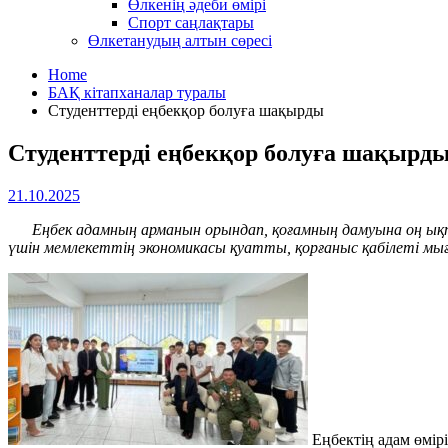
Өлкенің әдеби өмірі
Спорт саңлақтары
Өлкетанудың алтын сөресі
Home
БАҚ кітапханалар туралы
Студенттерді еңбекқор болуға шақырды
Студенттерді еңбекқор болуға шақырд
21.10.2025
Еңбек адамның арманын орындап, қоғамның дамуына оң ықпал е
үшін мемлекеттің экономикасы қуатты, қорғаныс қабілеті мы
Еңбектің адам өмір