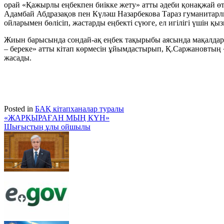
орай «Қажырлы еңбекпен биікке жету» атты әдеби қонақжай өткі
Адамбай Абдразақов пен Күләш Назарбекова Тараз гуманитарлық
ойларымен бөлісіп, жастарды еңбекті сүюге, ел игілігі үшін қы
Жиын барысында сондай-ақ еңбек тақырыбы аясында мақалдар 
– береке» атты кітап көрмесін ұйымдастырып, Қ.Саржановтың
жасады.
Posted in
БАҚ кітапханалар туралы
Навигация
«ЖАРҚЫРАҒАН МЫҢ КҮН»
Шығыстың ұлы ойшылы
по
записям