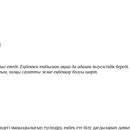
ы
теді. Еңбекпен табылған ақша да адамға тәуелсіздік береді. Т
ғым, халқы сауатты және еңбекқор болуы шарт.
індегі маңыздылығын түсіндіру, еңбек ете білу дағдыларын дамы