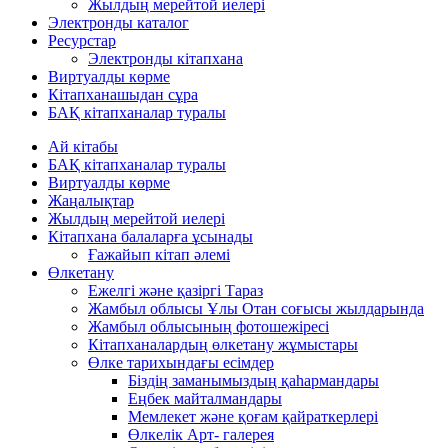
Жылдың мерейтой иелері
Электронды каталог
Ресурстар
Электронды кітапхана
Виртуалды көрме
Кітапханашыдан сұра
БАҚ кітапханалар туралы
Ай кітабы
БАҚ кітапханалар туралы
Виртуалды көрме
Жаңалықтар
Жылдың мерейтой иелері
Кітапхана балаларға ұсынады
Ғажайып кітап әлемі
Өлкетану
Ежелгі және қазіргі Тараз
Жамбыл облысы Ұлы Отан соғысы жылдарында
Жамбыл облысының фотошежіресі
Кітапханалардың өлкетану жұмыстары
Өлке тарихындағы есімдер
Біздің заманымыздың қаһармандары
Еңбек майталмандары
Мемлекет және қоғам қайраткерлері
Өлкелік Арт- галерея