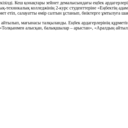
зілді. Кеш қонақтары зейнет демалысындағы еңбек ардагерлері, 
-техникалық колледжінің 2-курс студенттеріне «Еңбектің адамн
змет етіп, салауатты өмір салтын ұстанып, биіктерге ұмтылуға ш
айтылып, мағынасы талқыланды. Еңбек ардагерлерінің құрметін
 «Толқынмен алысқан, балықшылар – арыстан», «Аралдың айтыл