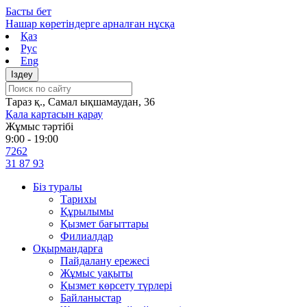
Skip
Басты бет
to
Нашар көретіндерге арналған нұсқа
content
Қаз
Рус
Eng
Тараз қ., Самал ықшамаудан, 36
Қала картасын қарау
Жұмыс тәртібі
9:00 - 19:00
7262
31 87 93
Біз туралы
Тарихы
Құрылымы
Қызмет бағыттары
Филиалдар
Оқырмандарға
Пайдалану ережесі
Жұмыс уақыты
Қызмет көрсету түрлері
Байланыстар