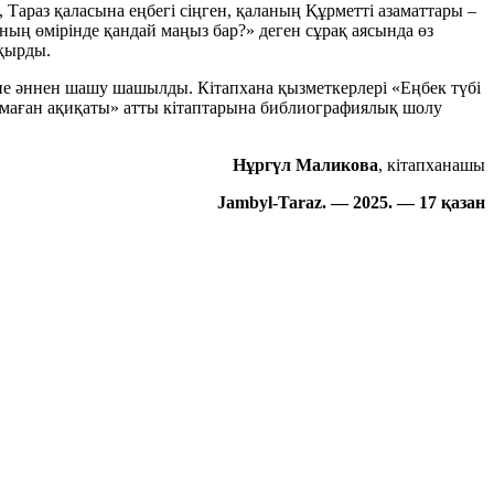
Тараз қаласына еңбегі сіңген, қаланың Құрметті азаматтары –
ың өмірінде қандай маңыз бар?» деген сұрақ аясында өз
ақырды.
е әннен шашу шашылды. Кітапхана қызметкерлері «Еңбек түбі
маған ақиқаты» атты кітаптарына библиографиялық шолу
Нұргүл Маликова
, кітапханашы
Jambyl-Taraz
. — 2025. — 17 қазан